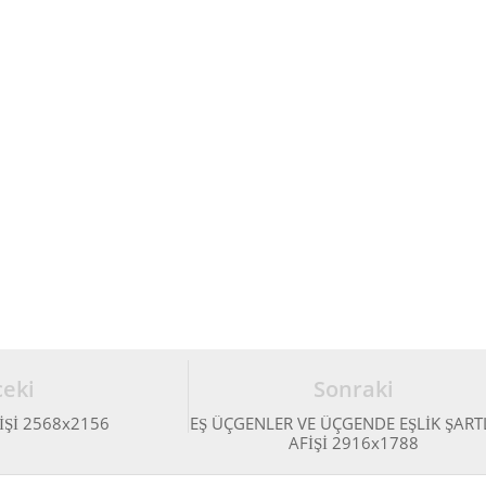
eki
Sonraki
İŞİ 2568x2156
EŞ ÜÇGENLER VE ÜÇGENDE EŞLİK ŞART
AFİŞİ 2916x1788