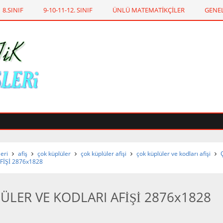
8.SINIF
9-10-11-12. SINIF
ÜNLÜ MATEMATİKÇİLER
GENEL
leri
afiş
çok küplüler
çok küplüler afişi
çok küplüler ve kodları afişi
FİŞİ 2876x1828
ÜLER VE KODLARI AFİŞİ 2876x1828