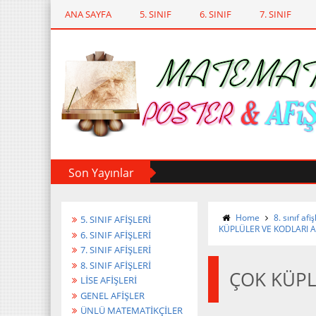
ANA SAYFA
5. SINIF
6. SINIF
7. SINIF
Son Yayınlar
Home
8. sınıf afiş
5. SINIF AFİŞLERİ
KÜPLÜLER VE KODLARI A
6. SINIF AFİŞLERİ
7. SINIF AFİŞLERİ
8. SINIF AFİŞLERİ
ÇOK KÜPL
LİSE AFİŞLERİ
GENEL AFİŞLER
ÜNLÜ MATEMATİKÇİLER