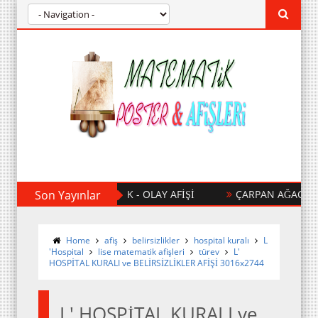
Son Yayınlar
8.SINIF OLASILIK - OLAY AFİŞİ
ÇARPAN AĞACI AFİŞ
Home
afiş
belirsizlikler
hospital kuralı
L
'Hospital
lise matematik afişleri
türev
L'
HOSPİTAL KURALI ve BELİRSİZLİKLER AFİŞİ 3016x2744
L' HOSPİTAL KURALI ve