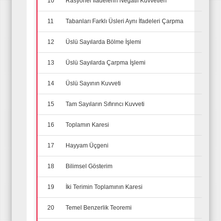
10
Rasyonel İfadelerin Negatif Kuvvetleri
11
Tabanları Farklı Üsleri Aynı İfadeleri Çarpma
12
Üslü Sayılarda Bölme İşlemi
13
Üslü Sayılarda Çarpma İşlemi
14
Üslü Sayının Kuvveti
15
Tam Sayıların Sıfırıncı Kuvveti
16
Toplamın Karesi
17
Hayyam Üçgeni
18
Bilimsel Gösterim
19
İki Terimin Toplamının Karesi
20
Temel Benzerlik Teoremi