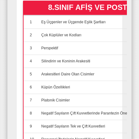
8.SINIF AFİŞ VE POSTER
1
Eş Üçgenler ve Üçgende Eşlik Şartları
2
Çok Küplüler ve Kodları
3
Perspektif
4
Silindirin ve Koninin Arakesiti
5
Arakesitleri Daire Olan Cisimler
6
Küpün Özellikleri
7
Platonik Cisimler
8
Negatif Sayıların Çift Kuvvetlerinde Parantezin Önemi
9
Negatif Sayıların Tek ve Çift Kuvvetleri