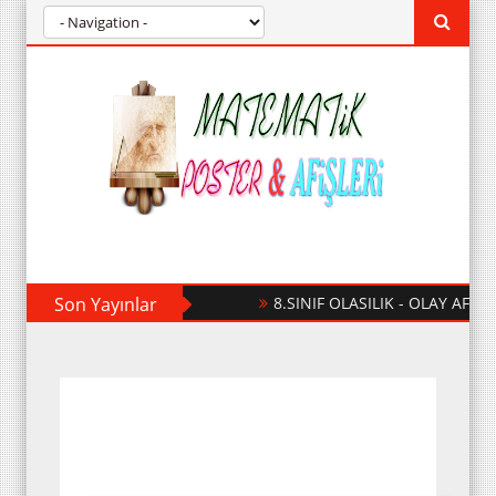
Son Yayınlar
8.SINIF OLASILIK - OLAY AFİŞİ