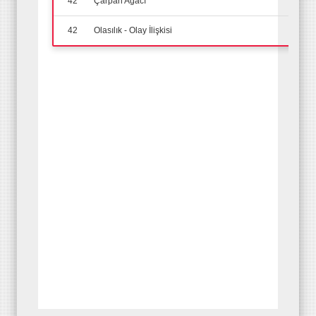
42
Çarpan Ağacı
42
Olasılık - Olay İlişkisi